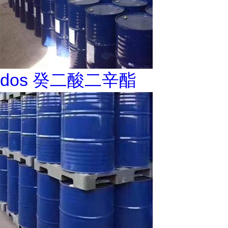
dos 癸二酸二辛酯