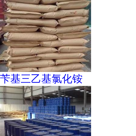
苄基三乙基氯化铵