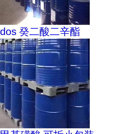
dos 癸二酸二辛酯