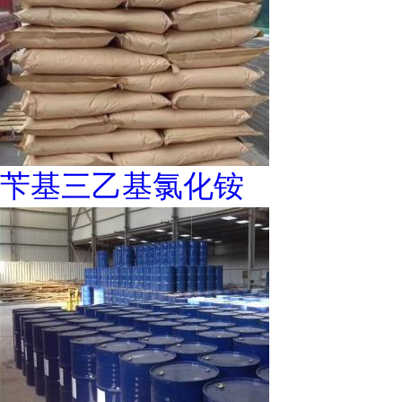
苄基三乙基氯化铵