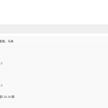
泰国，马来
-5
-5
C16-18-醇