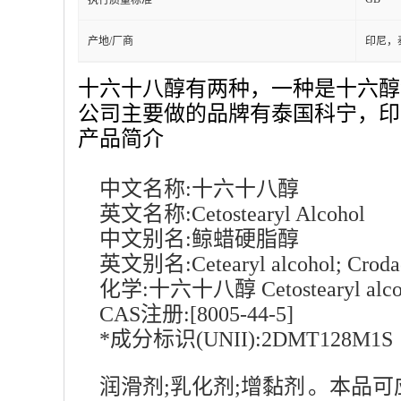
执行质量标准
产地/厂商
印尼，
十六十八醇有两种，一种是十六醇含
公司主要做的品牌有泰国科宁，印
产品简介
中文名称:十六
十八醇
英文名称:Cetostearyl Alcohol
中文别名:
鲸蜡硬脂醇
英文别名:Cetearyl alcohol; Crodaco
化学:十六十八醇 Cetostearyl alco
CAS注册:[8005-44-5]
*成分标识(UNII):2DMT128M1S
润滑剂;乳化剂;
增黏剂
。本品可