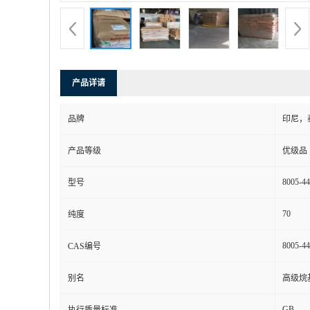
产品详请
品牌
印尼，
产品等级
优级品
8005-44
型号
70
纯度
8005-44
CAS编号
别名
高级烷基
GB