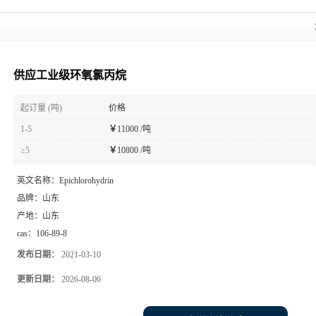
供应工业级环氧氯丙烷
起订量 (吨)
价格
1-5
￥
11000 /吨
≥5
￥
10800 /吨
英文名称：
Epichlorohydrin
品牌：
山东
产地：
山东
cas：
106-89-8
发布日期：
2021-03-10
更新日期：
2026-08-06