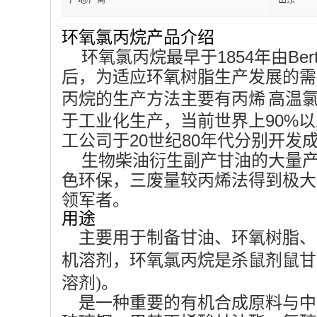
产地/厂商
山东
环氧氯丙烷产品介绍
环氧氯丙烷最早于1854年由Be
后，为适应环氧树脂生产发展的需
丙烷的生产方法主要有
丙烯
高温氯
于工业化生产，当前世界上90%
工公司于20世纪80年代分别开发
生物柴油衍生副产甘油的大量
色环保，三废量较丙烯法得到极大
领军者。
用途
主要用于制备甘油、环氧树脂、
机溶剂，环氧氯丙烷是杀鼠剂鼠甘
溶剂)。
是一种重要的有机合成原料与中