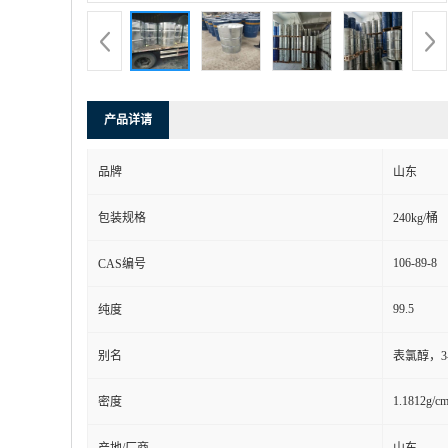
产品详请
品牌
山东
包装规格
240kg/桶
106-89-8
CAS编号
99.5
纯度
别名
表氯醇，3-
1.1812g/c
密度