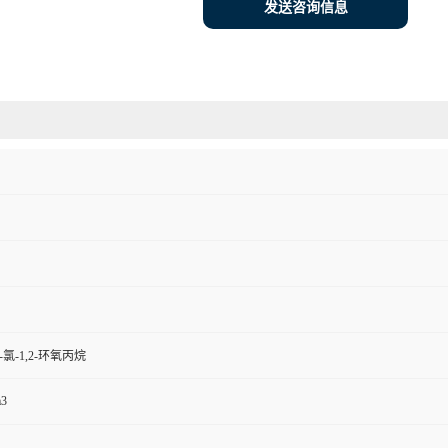
发送咨询信息
氯-1,2-环氧丙烷
m3