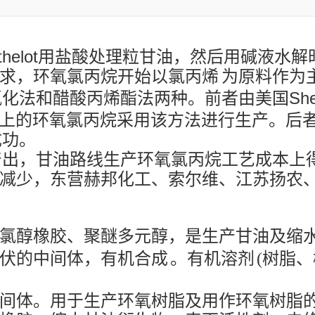
rthelot用盐酸处理粒甘油，然后用碱液水
求，环氧氯丙烷开始以
氯丙烯
为原料作为
化法和醋酸丙烯酯法两种。前者由美国Shel
以上的环氧氯丙烷采用该方法进行生产。后
成功。
产出，甘油路线生产环氧氯丙烷工艺成本上
减少，东营赫邦化工、索尔维、江苏扬农
氯醇橡胶、聚醚多元醇，是生产甘油及
缩
伏的中间体，
有机合成
。
有机溶剂
(树脂、
间体。用于生产环氧树脂及用作环氧树脂的