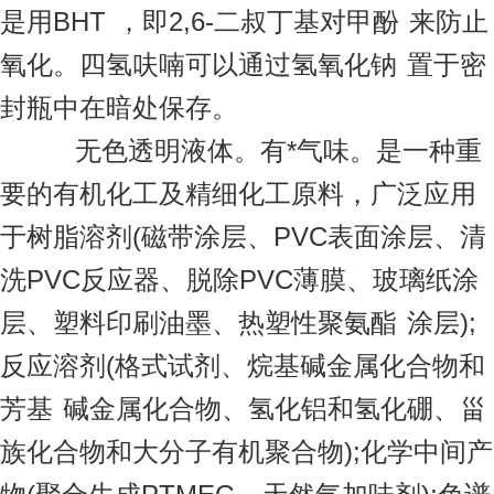
是用
BHT
，即
2,6-二叔丁基对甲酚
来防止
氧化。四氢呋喃可以通过
氢氧化钠
置于密
封瓶中在暗处保存。
无色透明液体。有*气味。是一种重
要的有机化工及精细化工原料，广泛应用
于树脂溶剂(磁带涂层、PVC表面涂层、清
洗PVC反应器、脱除PVC薄膜、玻璃纸涂
层、塑料印刷油墨、
热塑性聚氨酯
涂层);
反应溶剂(格式试剂、烷基碱金属化合物和
芳基
碱金属化合物、氢化铝和氢化硼、甾
族化合物和大分子有机聚合物);化学中间产