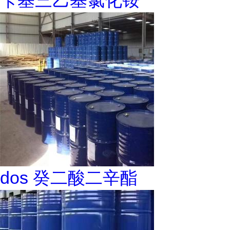
苄基三乙基氯化铵
dos 癸二酸二辛酯