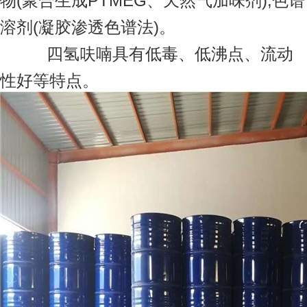
物(聚合生成PTMEG、天然气加味剂);色谱
溶剂(凝胶渗透色谱法)。
四氢呋喃具有低毒、低沸点、流动
性好等特点。