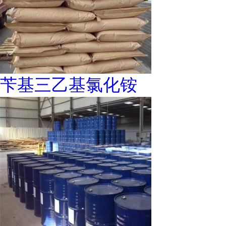
苄基三乙基氯化铵