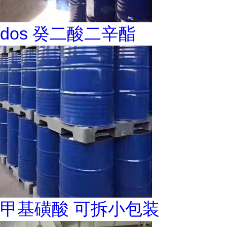
dos 癸二酸二辛酯
甲基磺酸 可拆小包装