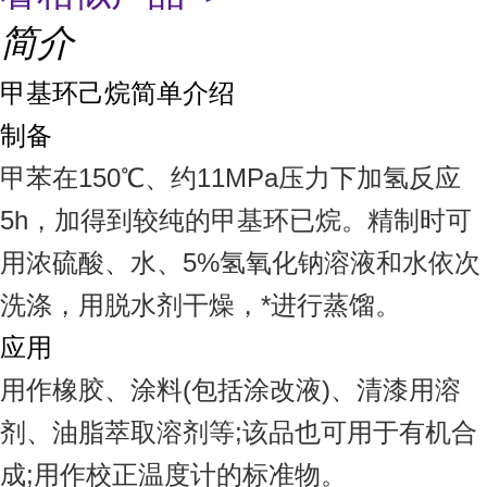
简介
甲基环己烷简单介绍
制备
甲苯在150℃、约11MPa压力下加氢反应
5h，加得到较纯的甲基环已烷。精制时可
用浓硫酸、水、5%氢氧化钠溶液和水依次
洗涤，用脱水剂干燥，*进行蒸馏。
应用
用作橡胶、涂料(包括涂改液)、清漆用溶
剂、油脂萃取溶剂等;该品也可用于有机合
成;用作校正温度计的标准物。