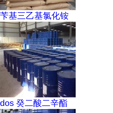
苄基三乙基氯化铵
dos 癸二酸二辛酯