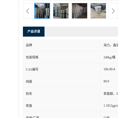
产品详请
品牌
海力，鑫
包装规格
240kg/桶
106-89-8
CAS编号
99.9
纯度
别名
表氯醇，3-
1.1812gg/
密度