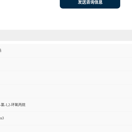
发送咨询信息
岳
氯-1,2-环氧丙烷
cm3