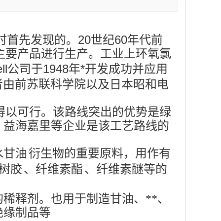
解时首先发现的。20世纪60年代前
主要产品进行生产。工业上环氧氯
l公司于1948年*开发成功并应用
者由前苏联科学院以及日本昭和电
得以可行。该路线突出的优势是绿
、益海嘉里等企业是该工艺路线的
水甘油
衍生物的重要原料，用作有
树胶
、
纤维素酯
、纤维素醚等的
稀释剂。也用于制造甘油、**、
绝缘制品等