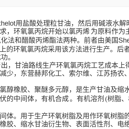
rthelot用盐酸处理粒甘油，然后用碱液水
求，环氧氯丙烷开始以
氯丙烯
为原料作为
化法和醋酸丙烯酯法两种。前者由美国Shel
以上的环氧氯丙烷采用该方法进行生产。后
成功。
产出，甘油路线生产环氧氯丙烷工艺成本上
减少，东营赫邦化工、索尔维、江苏扬农
氯醇橡胶、聚醚多元醇，是生产甘油及
缩
伏的中间体，
有机合成
。
有机溶剂
(树脂、
间体。用于生产环氧树脂及用作环氧树脂的
橡胶、缩水甘油衍生物、表面活性剂、电