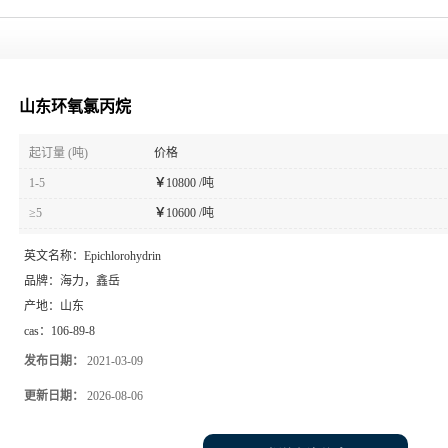
山东环氧氯丙烷
起订量 (吨)
价格
1-5
￥
10800 /吨
≥5
￥
10600 /吨
英文名称：
Epichlorohydrin
品牌：
海力，鑫岳
产地：
山东
cas：
106-89-8
发布日期：
2021-03-09
更新日期：
2026-08-06