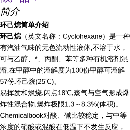
简介
环己烷简单介绍
环己烷
（英文名称：Cyclohexane）是一种
有汽油气味的无色流动性液体,不溶于水，
可与乙醇、*、丙酮、苯等多种有机溶剂混
溶,在甲醇中的溶解度为100份甲醇可溶解
57份环己烷(25℃)。
易挥发和燃烧,闪点18℃,蒸气与空气形成爆
炸性混合物,爆炸极限1.3～8.3%(体积)。
Chemicalbook对酸、碱比较稳定，与中等
浓度的硝酸或混酸在低温下不发生反应，