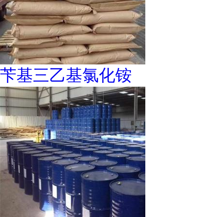
苄基三乙基氯化铵