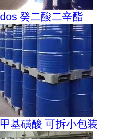
dos 癸二酸二辛酯
甲基磺酸 可拆小包装