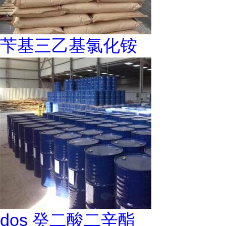
苄基三乙基氯化铵
dos 癸二酸二辛酯