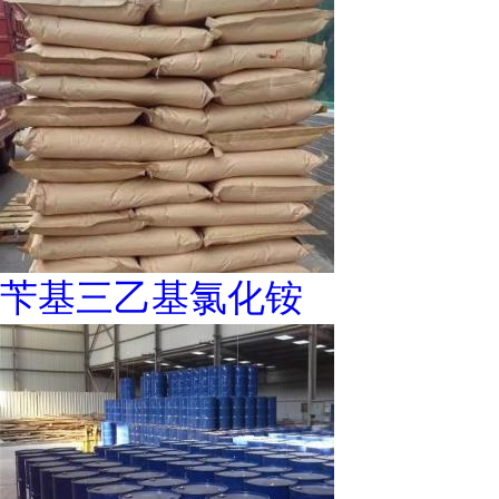
苄基三乙基氯化铵