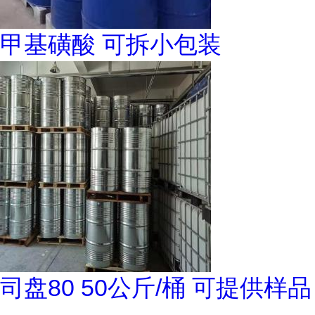
甲基磺酸 可拆小包装
司盘80 50公斤/桶 可提供样品