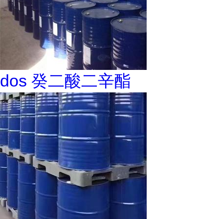
dos 癸二酸二辛酯