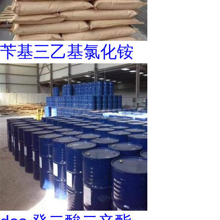
苄基三乙基氯化铵