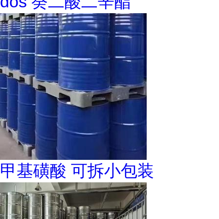
dos 癸二酸二辛酯
甲基磺酸 可拆小包装