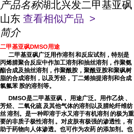
产品名称
湖北兴发二甲基亚砜
山东
查看相似产品 >
简介
二甲基亚砜DMSO用途
二甲基亚砜广泛用作
溶剂
和反应试剂，特别是
丙烯腈聚合反应中作加工溶剂和抽丝溶剂，作聚氨
酯合成及抽丝溶剂，作聚酰胺，聚酰亚胺和聚砜树
脂的合成溶剂，以及芳烃，丁二烯抽提溶剂和合成
氯
氟苯
胺的溶剂等。
DMSO是二甲基亚砜， 用途广泛。用作
乙炔
、
芳烃、
二氧化硫
及其他气体的溶剂以及腈纶纤维
纺
丝
溶剂。是一种即溶于水又溶于
有机溶剂
的极为重
要的非质子
极性溶剂
。对皮肤有极强的渗透性，有
助于药物向人体渗透。也可作为
农药
的添加剂。也