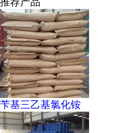
推荐产品
苄基三乙基氯化铵