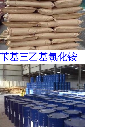
苄基三乙基氯化铵