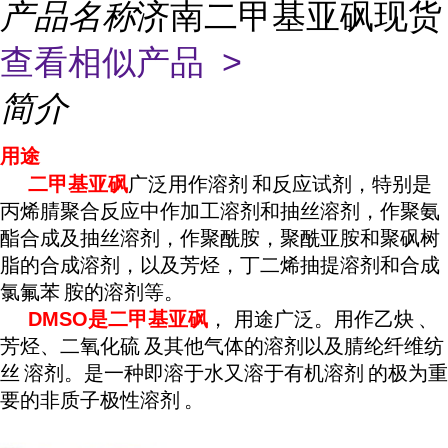
产品名称
济南二甲基亚砜现货
查看相似产品 >
简介
用途
二甲基亚砜
广泛用作
溶剂
和反应试剂，特别是
丙烯腈聚合反应中作加工溶剂和抽丝溶剂，作聚氨
酯合成及抽丝溶剂，作聚酰胺，聚酰亚胺和聚砜树
脂的合成溶剂，以及芳烃，丁二烯抽提溶剂和合成
氯
氟苯
胺的溶剂等。
DMSO是二甲基亚砜
， 用途广泛。用作
乙炔
、
芳烃、
二氧化硫
及其他气体的溶剂以及腈纶纤维
纺
丝
溶剂。是一种即溶于水又溶于
有机溶剂
的极为重
要的非质子
极性溶剂
。