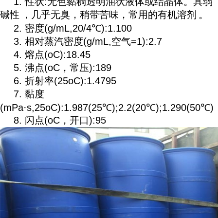
1. 性状:无色黏稠透明油状液体或结晶体。具
弱
碱性
，几乎无臭，稍带苦味，常用的
有机溶剂
。
2. 密度(g/mL,20/4℃):1.100
3. 相对蒸汽密度(g/mL,空气=1):2.7
4. 熔点(oC):18.45
5. 沸点(oC，常压):189
6. 折射率(25oC):1.4795
7. 黏度
(mPa·s,25oC):1.987(25℃);2.2(20℃);1.290(50℃)
8. 闪点(oC，开口):95