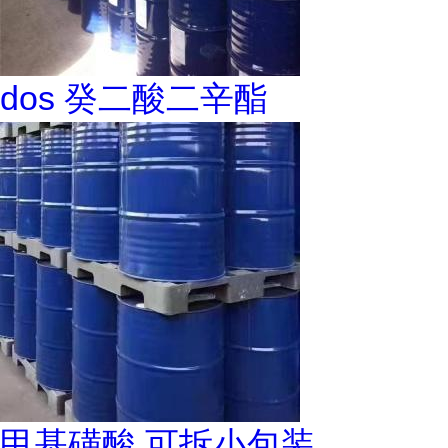
dos 癸二酸二辛酯
甲基磺酸 可拆小包装