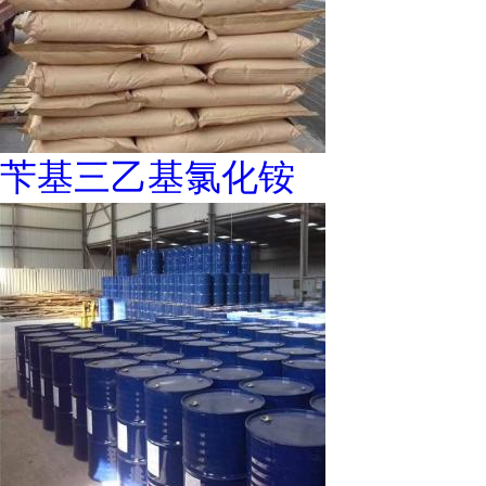
苄基三乙基氯化铵