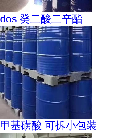
dos 癸二酸二辛酯
甲基磺酸 可拆小包装