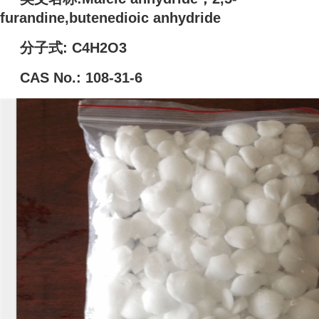
furandine,butenedioic anhydride
分子式: C4H2O3
CAS No.: 108-31-6