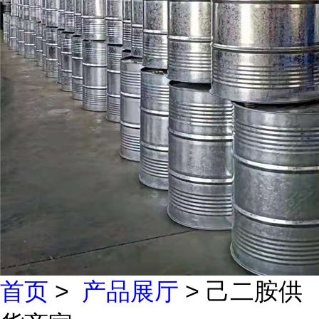
首页
>
产品展厅
> 己二胺供