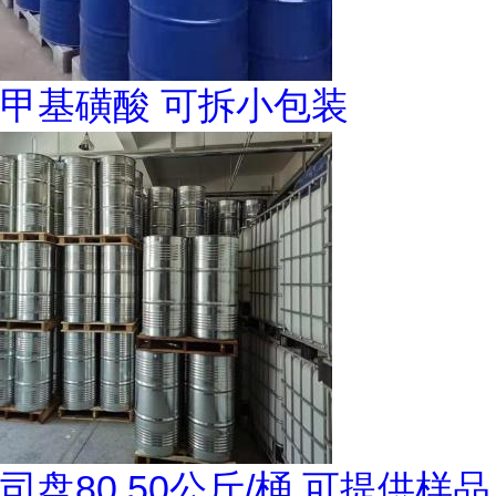
甲基磺酸 可拆小包装
司盘80 50公斤/桶 可提供样品