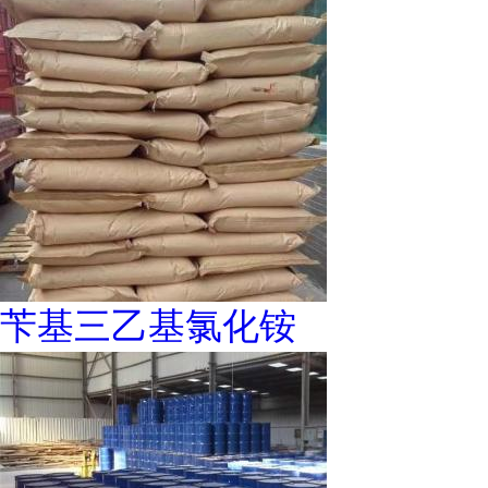
苄基三乙基氯化铵