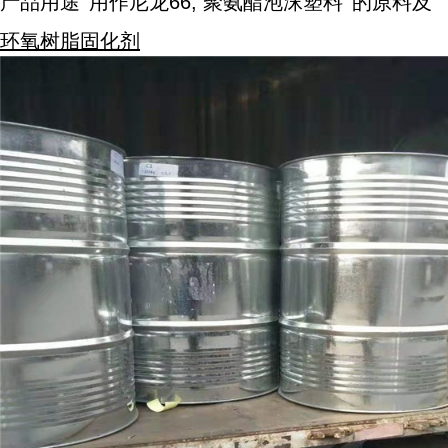
产品
用途
用作尼龙66,
聚氨酯泡沫塑料
的原料及
环氧树脂固化剂