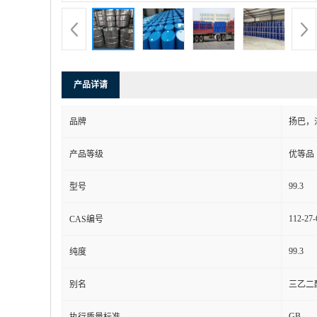
产品详请
品牌
扬巴，
产品等级
优等品
99.3
型号
112-27-
CAS编号
99.3
纯度
别名
三乙二
GB
执行质量标准