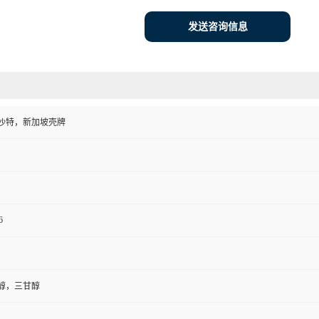
发送咨询信息
沙特，新加坡壳牌
6
醇，三甘醇