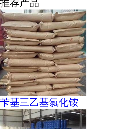
推荐产品
苄基三乙基氯化铵