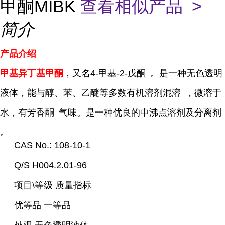
甲酮MIBK
查看相似产品 >
简介
产品介绍
甲基异丁基甲酮
，又名
4-甲基-2-戊酮
。是一种无色透明
液体，能与醇、苯、乙醚等多数有机溶剂
混溶
，微溶于
水，有
芳香酮
气味。是一种优良的中沸点溶剂及
分离剂
。
CAS No.: 108-10-1
Q/S H004.2.01-96
项目\等级 质量指标
优等品 一等品