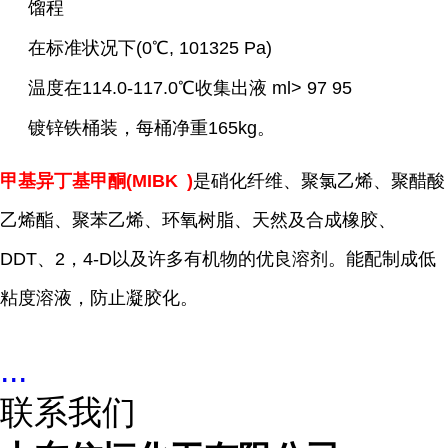
馏程
在标准状况下(0℃, 101325 Pa)
温度在114.0-117.0℃收集出液 ml> 97 95
镀锌铁桶装，每桶净重165kg。
甲基异丁基甲酮(
MIBK
)
是硝化纤维、聚氯乙烯、聚醋酸
乙烯酯、聚苯乙烯、环氧树脂、天然及合成橡胶、
DDT、2，4-D以及许多有机物的优良溶剂。能配制成低
粘度溶液，防止凝胶化。
...
联系我们