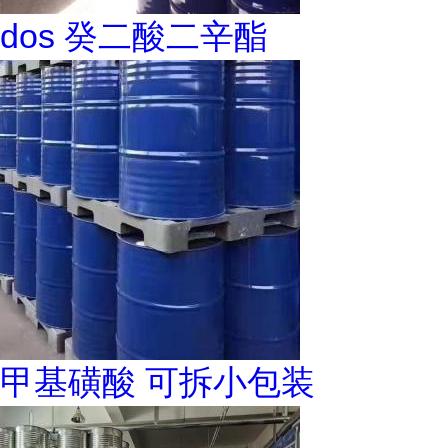
dos 癸二酸二辛酯
甲基磺酸 可拆小包装