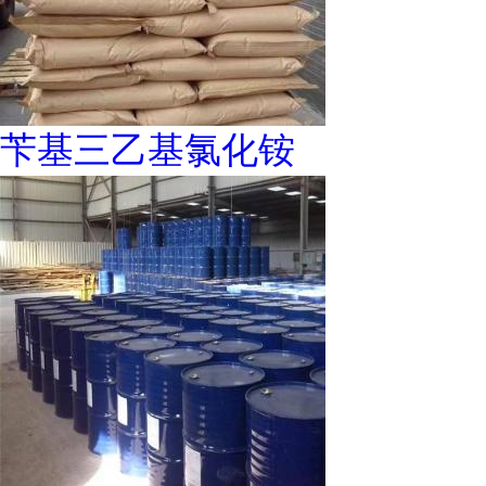
苄基三乙基氯化铵