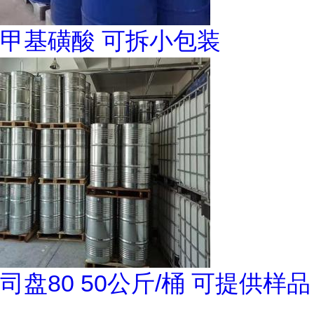
甲基磺酸 可拆小包装
司盘80 50公斤/桶 可提供样品