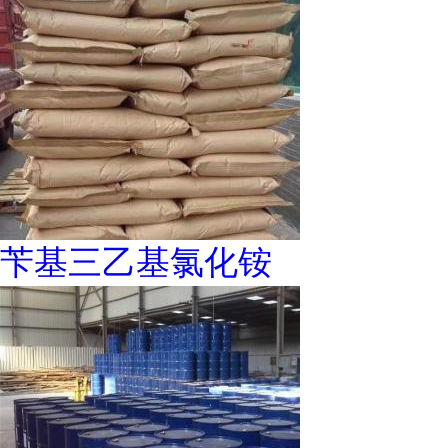
苄基三乙基氯化铵