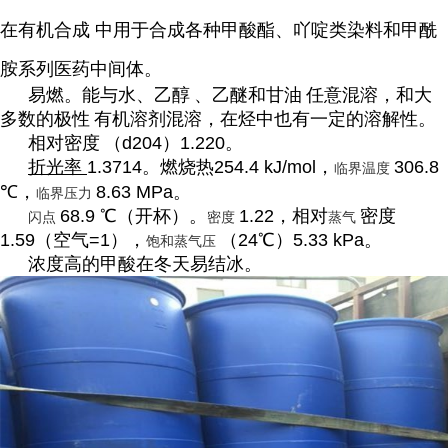
在
有机合成
中用于合成各种甲酸酯、吖啶类染料和甲酰
胺系列医药中间体。
易燃。能与水、
乙醇
、乙醚和
甘油
任意混溶，和大
多数的
极性
有机溶剂混溶，在烃中也有一定的溶解性。
相对密度
（d204）1.220。
折光率
1.3714。燃烧热254.4 kJ/mol，
306.8
临界温度
℃，
8.63 MPa。
临界压力
68.9 ℃（开杯）。
1.22，相对
密度
闪点
密度
蒸气
1.59（空气=1），
（24℃）5.33 kPa。
饱和蒸气压
浓度高的甲酸在冬天易结冰。