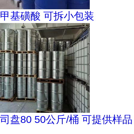
甲基磺酸 可拆小包装
司盘80 50公斤/桶 可提供样品