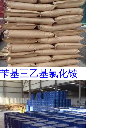
苄基三乙基氯化铵