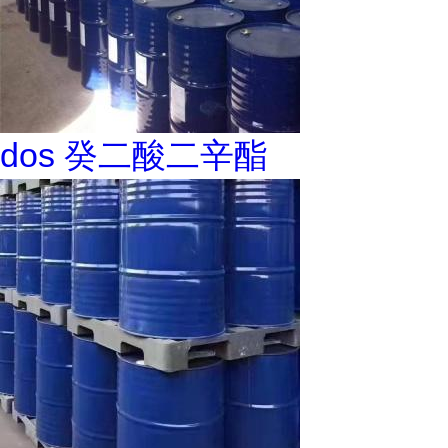
dos 癸二酸二辛酯