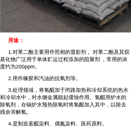
用途：
1.对苯二酚主要用作照相的
显影剂
。对苯二酚及其烷
基化物广泛用于单体贮运过程添加的
阻聚剂
，常用的浓
度约为200ppm。
2.用作橡胶和汽油的抗氧剂等。
3.处理领域，将氢醌加于闭路加热和冷却系统的热水
和冷却水中，对水侧金属能起缓蚀作用。氢醌用炉水的
除氧剂，在锅炉水预热除氧时将氢醌加入其中，以除去
残余溶解氧。
4.是制造蒽醌染料、偶氮染料、医药原料。