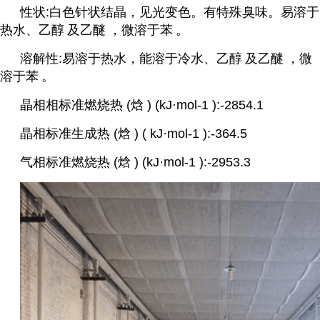
性状:白色针状结晶，见光变色。有特殊臭味。易溶于
热水、
乙醇
及
乙醚
，微溶于
苯
。
溶解性:易溶于热水，能溶于冷水、
乙醇
及
乙醚
，微
溶于
苯
。
晶相相标准燃烧热 (焓 ) (kJ·mol-1 ):-2854.1
晶相标准生成热 (焓 ) ( kJ·mol-1 ):-364.5
气相标准燃烧热 (焓 ) (kJ·mol-1 ):-2953.3