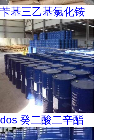
苄基三乙基氯化铵
dos 癸二酸二辛酯