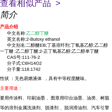
查看相似产品 >
简介
产品介绍
中文名称
:
乙二醇
丁醚
英文名称:2-Butoxy ethanol
中文别名:二醇醚EB;丁基溶纤剂;丁氧基乙醇;
乙二醇
一丁醚
;乙二醇丁醚;2-正丁氧基乙醇;
乙二醇单丁醚
CAS号:111-76-2
分子式:C6H14O2
分子量:118.1742
性状 ：无色
易燃液体
，具有中等程度醚味。
主要用途：
要用作涂料、
印刷油墨
、图章用印台油墨、油类、树脂
等的溶剂金属洗涤剂、
脱漆剂
、脱润滑油剂、汽车引擎