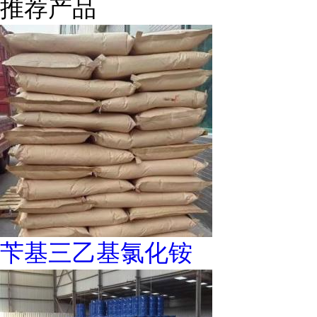
推荐产品
苄基三乙基氯化铵