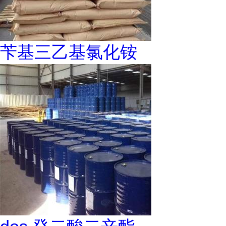
苄基三乙基氯化铵