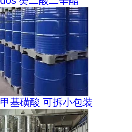
dos 癸二酸二辛酯
甲基磺酸 可拆小包装