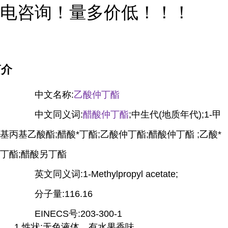
电咨询！量多价低！！！
简介
中文名称:
乙酸仲丁酯
中文同义词:
醋酸仲丁酯
;中生代(地质年代);1-甲
基丙基乙酸酯;醋酸*丁酯;乙酸仲丁酯;醋酸仲丁酯 ;乙酸*
丁酯;醋酸另丁酯
英文同义词:1-Methylpropyl acetate;
分子量:116.16
EINECS号:203-300-1
1.性状:无色液体，有水果香味。