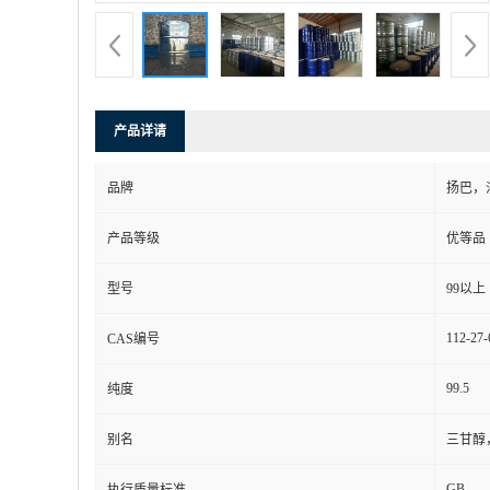
产品详请
品牌
扬巴，
产品等级
优等品
型号
99以上
112-27-
CAS编号
99.5
纯度
别名
三甘醇
GB