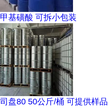
甲基磺酸 可拆小包装
司盘80 50公斤/桶 可提供样品