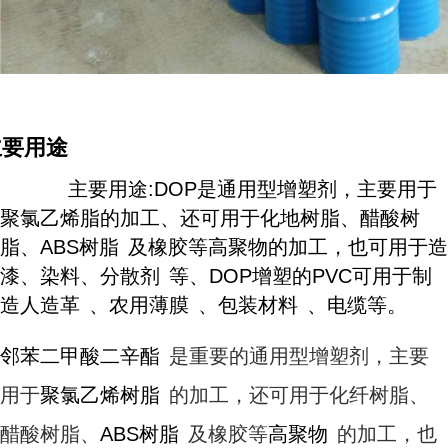
主要用途
主要用途:DOP是通用型增塑剂，主要用于
聚氯乙烯脂的加工、还可用于化地树脂、醋酸树
脂、
ABS树脂
及橡胶等高聚物的加工，也可用于造
漆、染料、
分散剂
等、DOP增塑的PVC可用于制
造
人造革
、
农用薄膜
、
包装材料
、电缆等。
邻苯二甲酸二辛酯
是重要的通用型增塑剂，主要
用于
聚氯乙烯树脂
的加工，还可用于化纤树脂、
醋酸树脂、
ABS树脂
及橡胶等
高聚物
的加工，也