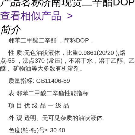
产品名称
济南现货二辛酯DOP
查看相似产品 >
简介
邻苯二甲酸二辛酯
，简称DOP，
性 质:无色油状液体，比重0.9861(20/20 ),熔
点-55 ，沸点370 (常压)，不溶于水，溶于乙醇、
乙
醚
、矿物油等大多数有机溶剂。
质量指标: GB11406-89
表 邻苯二甲酸二辛酯性能指标
项 目 优 级 品 一 级 品
外 观 透明、无可见杂质的油状液体
色度(铂-钴)号≤ 30 40