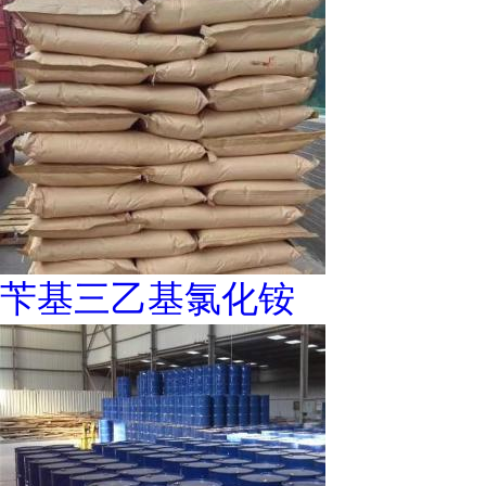
苄基三乙基氯化铵