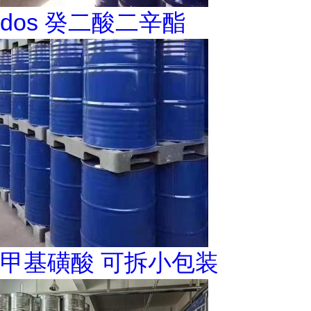
dos 癸二酸二辛酯
甲基磺酸 可拆小包装