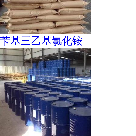
苄基三乙基氯化铵