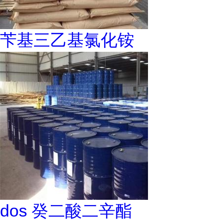
苄基三乙基氯化铵
dos 癸二酸二辛酯