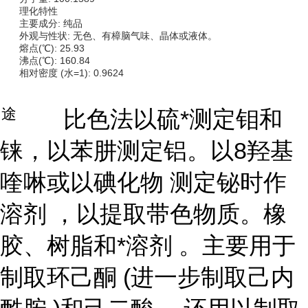
理化特性
主要成分: 纯品
外观与性状: 无色、有樟脑气味、晶体或液体。
熔点(℃): 25.93
沸点(℃): 160.84
相对密度 (水=1): 0.9624
用途
比色法以硫*测定钼和
铼，以苯肼测定铝。以8羟基
喹啉或以碘化物 测定铋时作
溶剂 ，以提取带色物质。橡
胶、树脂和*溶剂 。主要用于
制取环己酮 (进一步制取己内