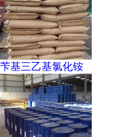
苄基三乙基氯化铵