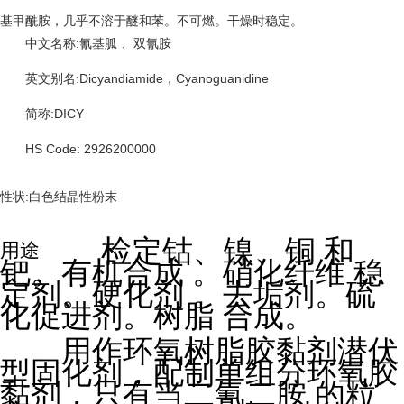
基甲酰胺，几乎不溶于醚和苯。不可燃。干燥时稳定。
中文名称:氰基胍 、双氰胺
英文别名:Dicyandiamide，Cyanoguanidine
简称:DICY
HS Code: 2926200000
性状:白色结晶性粉末
检定钴、镍、铜 和
用途
钯。有机合成 。硝化纤维 稳
定剂。硬化剂 。去垢剂。硫
化促进剂。树脂 合成。
用作环氧树脂胶黏剂潜伏
型固化剂，配制单组分环氧胶
黏剂，只有当二氰二胺 的粒