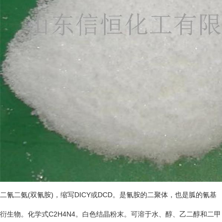
二氰二氨(双氰胺)，缩写DIC
Y或DCD。是氰胺的二聚体，也是胍的氰基
衍生物。化学式C2H4N4。白色结晶粉末。可溶于水、醇、乙二醇和二甲