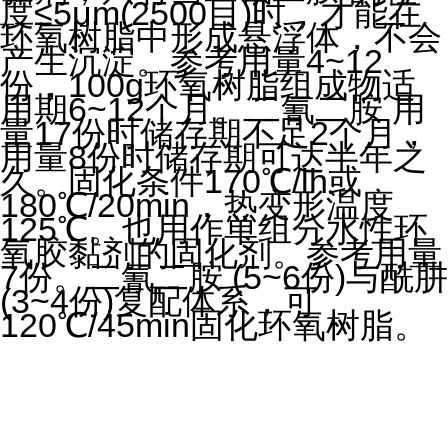
度≤5μm(2500目)时，才能在
环氧树脂中形成悬浮体，不会
产生沉淀。参考用量4~12
份，100g环氧树脂组成物适
用期6~12个月。二氰二胺 用
量17份时储存期不足2个月，
用量8份时储存期可达半年之
久。固化条件170℃/lh或
180℃/20min，热变形温度
125℃。也用作单组分水性环
氧胶黏剂的固化剂。参考用量
7份。二氰二胺 (5~6份)与酰肼
(3~4份)复配体系，可
120℃/45min固化环氧树脂。