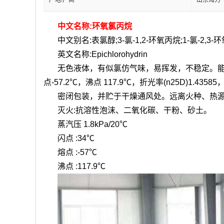
产地/厂商
山东海力
中文名称:环氧氯丙烷
中文别名:表氯醇;3-氯-1,2-环氧丙烷;1-氯-2,3-
英文名称:Epichlorohydrin
无色液体，有似氯仿气味，易挥发，不稳定。
点-57.2℃，沸点 117.9℃，折光率(n25D)1.
密闭包装，并贮于干燥通风处。远离火种、
热
灭火:抗溶性泡沫、二氧化碳、干粉、砂土。
蒸汽压
1.8kPa/20℃
闪点
:34℃
熔点
:-57℃
沸点
:117.9℃