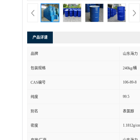
产品详请
品牌
山东海力
包装规格
240kg/桶
106-89-8
CAS编号
99.5
纯度
别名
表氯醇
1.1812g/c
密度