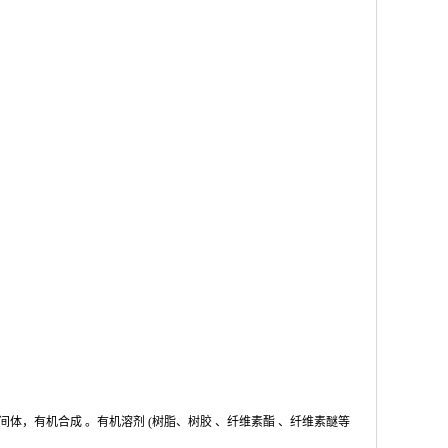
间体，
有机合成
。
有机溶剂
(树脂、
树胶
、
纤维素酯
、纤维素醚等