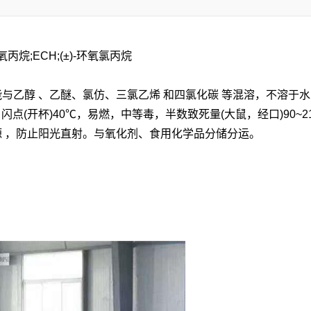
环氧丙烷;ECH;(±)-环氧氯丙烷
能与
乙醇
、乙醚、氯仿、
三氯乙烯
和
四氯化碳
等混溶，不溶于水，
43585，闪点(开杯)40℃，易燃，中等毒，半数致死量(大鼠，经口)9
源
，防止阳光直射。与氧化剂、食用化学品分储分运。