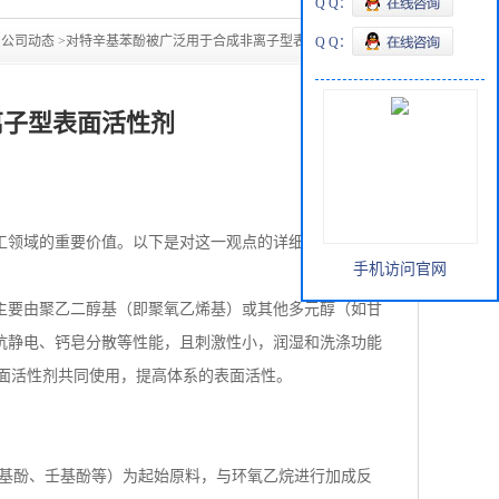
Q Q：
>
公司动态
>
对特辛基苯酚被广泛用于合成非离子型表面活性剂
Q Q：
离子型表面活性剂
工领域的重要价值。以下是对这一观点的详细阐述：
手机访问官网
主要由聚乙二醇基（即聚氧乙烯基）或其他多元醇（如甘
抗静电、钙皂分散等性能，且刺激性小，润湿和洗涤功能
面活性剂共同使用，提高体系的表面活性。
辛基酚、壬基酚等）为起始原料，与环氧乙烷进行加成反