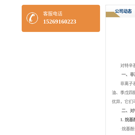
公司动态
客服电话
15269160223
对特辛
一、非
非离子
油、季戊四
优异，它们
二、对
1.
烷基
·烷基