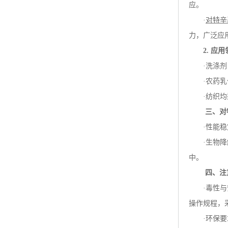
应。
·
对特辛
力，广泛应
2.
应用
·洗涤
·农药
·纺织
三、对
·性能
·生物
中。
四、注
·毒性
操作规程，
·环保