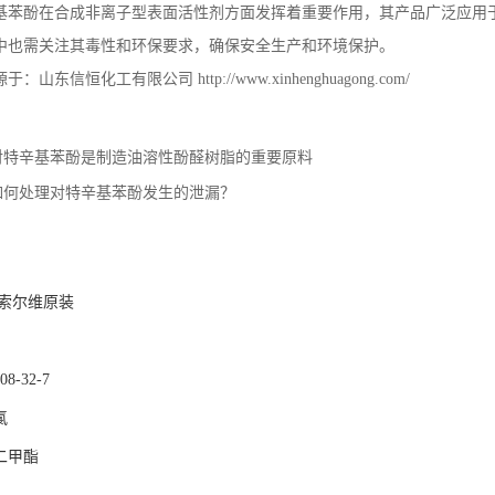
基苯酚在合成非离子型表面活性剂方面发挥着重要作用，其产品广泛应用
中也需关注其毒性和环保要求，确保安全生产和环境保护。
源于：山东信恒化工有限公司
http://www.xinhenghuagong.com/
对特辛基苯酚是制造油溶性酚醛树脂的重要原料
如何处理对特辛基苯酚发生的泄漏？
：
 索尔维原装
-32-7
氯
二甲酯