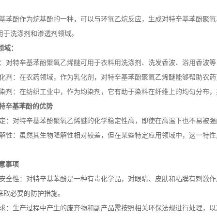
基苯酚
作为烷基酚的一种，可以与环氧乙烷反应，生成对特辛基苯酚聚氧
用于洗涤剂和渗透剂领域。
领域：
剂：对特辛基苯酚聚氧乙烯醚可用于衣料用洗涤剂、洗发香波、浴用香波
乳化剂：在农药领域，作为乳化剂，对特辛基苯酚聚氧乙烯醚能够帮助农
均染剂：在纺织工业中，作为均染剂，它有助于染料在纤维上的均匀分布，
特辛基苯酚的优势
稳定：对特辛基苯酚聚氧乙烯醚的化学稳定性高，即使在高温下也不易被强
降解性：虽然其生物降解性相对较差，但在某些特定应用领域中，这一特
意事项
与安全性：对特辛基苯酚是一种有毒化学品，对眼睛、皮肤和粘膜有刺激
采取必要的防护措施。
要求：生产过程中产生的废弃物和副产品需按照相关环保法规进行处理，以