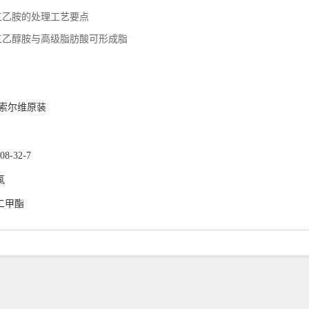
三乙胺的处理工艺要点
三乙醇胺与高级脂肪酸可形成脂
：
 索尔维原装
-32-7
氯
二甲酯