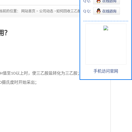
Q Q：
当前的位置：
网站首页
>
公司动态
>
如何回收三乙胺再利用？
Q Q：
用？
手机访问官网
值至
以上时，使三乙胺盐转化为三乙胺；
PH
1O
摄氏度时开始采出；
O