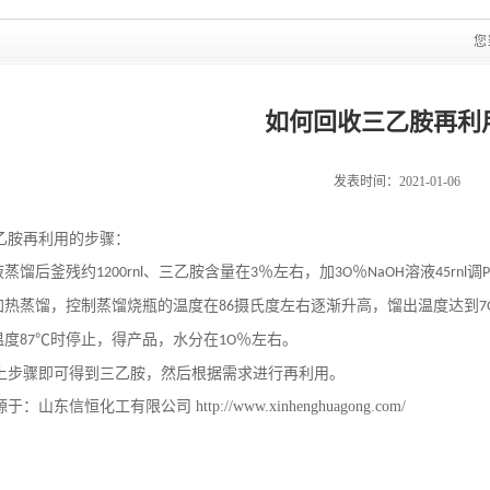
您
如何回收三乙胺再利
发表时间：2021-01-06
乙胺再利用的步骤：
液蒸馏后釜残约
、三乙胺含量在
％左右，加
％
溶液
调
1200rnl
3
3O
NaOH
45rnl
加热蒸馏，控制蒸馏烧瓶的温度在
摄氏度左右逐渐升高，馏出温度达到
86
7
温度
℃时停止，得产品，水分在
％左右。
87
1O
上步骤即可得到三乙胺，然后根据需求进行再利用。
源于：山东信恒化工有限公司
http://www.xinhenghuagong.com/