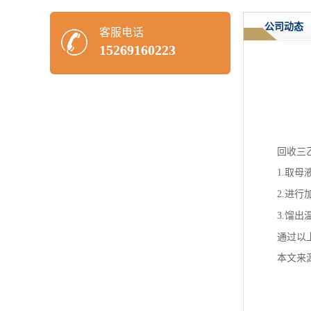
公司动态
客服电话
15269160223
回收三
1.
取母
2.
进行
3.
馏出
通过以
本文来