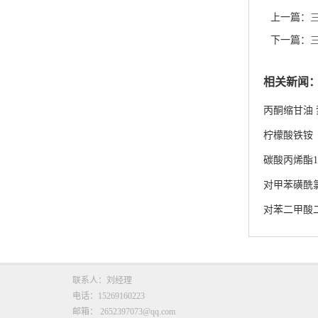
上一篇：
下一篇：
相关新闻
丙酮缩甘油
柠檬酸铁铵
碳酸丙烯酯108
对甲苯磺酰
对苯二甲酸
联系人：刘经理
电话：15269160223
邮箱：
2652397073@qq.com