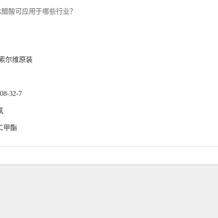
冰醋酸可应用于哪些行业？
：
 索尔维原装
-32-7
氯
二甲酯