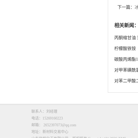
下一篇：
相关新闻
丙酮缩甘油
柠檬酸铁铵
碳酸丙烯酯108
对甲苯磺酰
对苯二甲酸
联系人：刘经理
电话：15269160223
邮箱：
2652397073@qq.com
地址：新材料交易中心