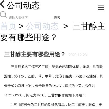
公司动态
搜索
首页
>
公司动态
>
三甘醇主
要有哪些用途？
三甘醇主要有哪些用途？
2020-12-23
三甘醇又名二缩三乙二醇，呈无色粘稠液体状，无臭，具有吸
湿性，溶于水、乙醇、苯、甲苯，难溶于醚类，不溶于石油醚，其
分子式为
C6H14O4
，分子质量为
，熔点为
℃，沸点为
150.17
-7
℃
℃，闪点为
℃。三甘醇的作用如下介绍：
125
~127
165
1.
三甘醇可作为二甘醇的良好代替品，比二甘醇更为环保，更