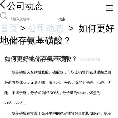
公司动态
搜索
首页
>
公司动态
>
如何更好
地储存氨基磺酸？
如何更好地储存氨基磺酸？
2020-12-18
氨基磺酸又名磺酰胺酸、磺酸氨，市场上销售的氨基磺酸呈白
色斜方晶体状，无臭无味，溶于水、液氨，微溶于甲醇、乙醇、丙
酮，不溶于醚，分子式为
H3NO3S
，分子量为
，熔点为
97.09
℃
℃。
215
~225
氨基磺酸在常温干燥环境中的稳定性较好且能长期保存。氨基