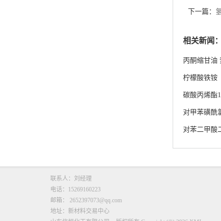
下一篇：
相关新闻
丙酮缩甘油
柠檬酸铁铵
碳酸丙烯酯108
对甲苯磺酰
对苯二甲酸
联系人：刘经理
电话：15269160223
邮箱：
2652397073@qq.com
地址：新材料交易中心