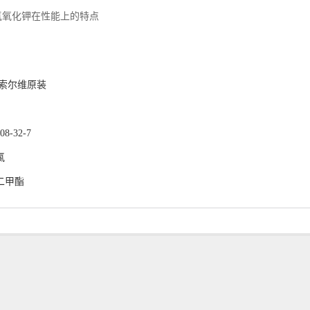
氢氧化钾在性能上的特点
：
 索尔维原装
-32-7
氯
二甲酯