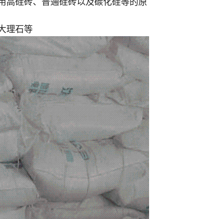
炉用高硅砖、普通硅砖以及碳化硅等的原
大理石等