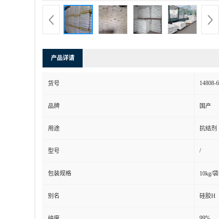
产品详请
14808-6
货号
品牌
国产
用途
抗结剂
/
型号
包装规格
10kg/袋
别名
硅胶H
99%
纯度