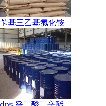
苄基三乙基氯化铵
dos 癸二酸二辛酯