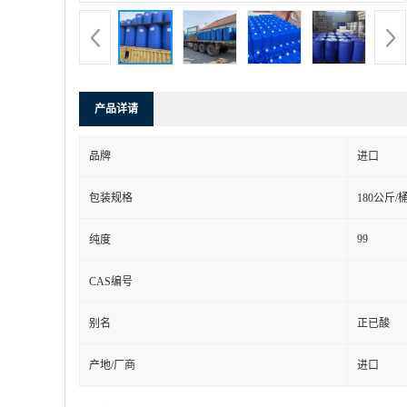
产品详请
品牌
进口
包装规格
180公斤/
99
纯度
CAS编号
别名
正已酸
产地/厂商
进口