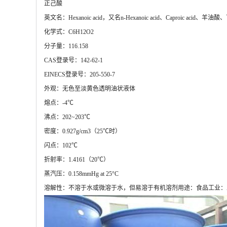
正己酸
英文名：Hexanoic acid，又名n-Hexanoic acid、Caproic acid、羊油酸、
化学式：C6H12O2
分子量：116.158
CAS登录号：142-62-1
EINECS登录号：205-550-7
外观：无色至淡黄色透明油状液体
熔点：-4℃
沸点：202~203℃
密度：0.927g/cm3（25℃时）
闪点：102℃
折射率：1.4161（20℃）
蒸汽压：0.158mmHg at 25°C
溶解性：不溶于水或微溶于水，但易溶于有机溶剂用途：食品工业：