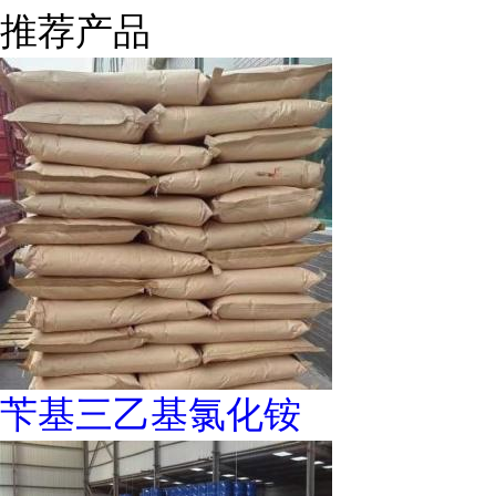
推荐产品
苄基三乙基氯化铵