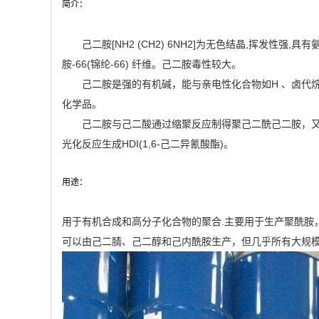
简介：
己二胺[NH2 (CH2) 6NH2]为无色结晶,挥发性强
胺-66(锦纶-66) 纤维。己二胺毒性较大。
己二胺是强的有机碱，能与亲电性化合物如H 、卤代
化学品。
己二胺与己二酸通过缩聚反应制得聚己二酰己二胺，又称聚
光化反应生成HDI(1,6-己二异氰酸酯)。
用途：
用于有机合成和高分子化合物的聚合.主要用于生产聚酰胺，如
可以由己二腈、己二醇和己内酰胺生产，但几乎所有大规