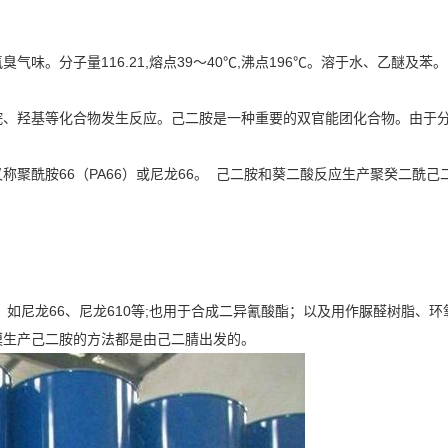
,具有氨臭气味。分子量116.21,熔点39～40℃,沸点196℃。溶于水、乙
烷、羟基等化合物发生反应。己二胺是一种重要的双官能团化合物。由于
酰胺66（PA66）或尼龙66。 己二胺和葵二酸反应生产聚癸二酰己二胺
尼龙66、尼龙610等;也用于合成二异氰酸酯；以及用作脲醛树脂、环氧Ch
模生产己二胺的方法都是由己二腈出发的。