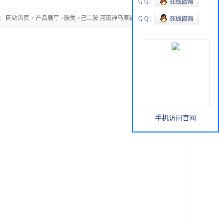
Q Q：
：
网站首页
>
产品展厅
>
胺类
>
己二胺 河南神马原装 含量99.9
Q Q：
手机访问官网