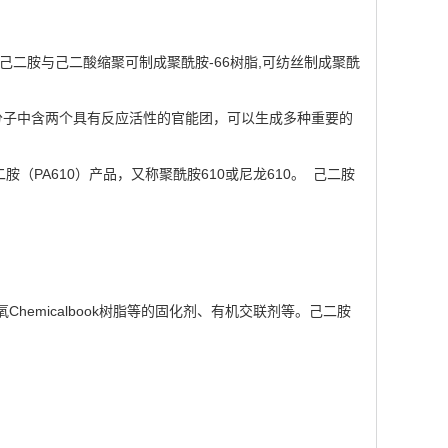
醚及苯。己二胺与己二酸缩聚可制成聚酰胺-66树脂,可纺丝制成聚酰
分子中含两个具有反应活性的官能团，可以生成多种重要的
（PA610）产品，又称聚酰胺610或尼龙610。 己二胺
emicalbook树脂等的固化剂、有机交联剂等。己二胺