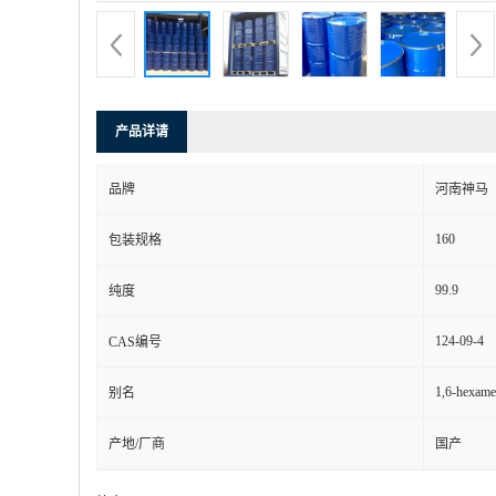
产品详请
品牌
河南神马
160
包装规格
99.9
纯度
124-09-4
CAS编号
1,6-hexame
别名
产地/厂商
国产