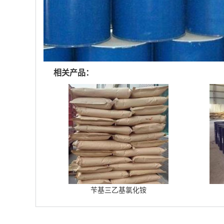
相关产品：
苄基三乙基氯化铵