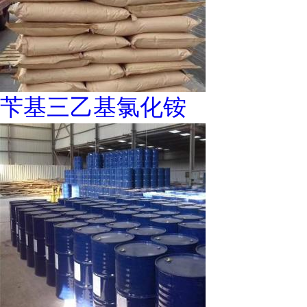
苄基三乙基氯化铵