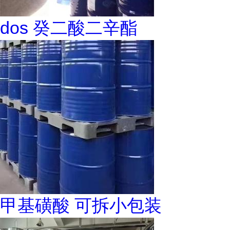
dos 癸二酸二辛酯
甲基磺酸 可拆小包装