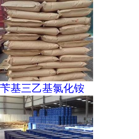
苄基三乙基氯化铵