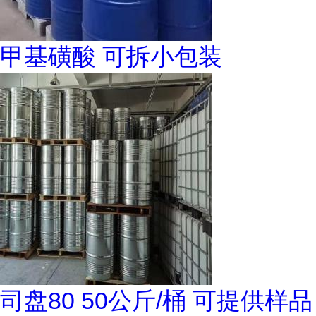
甲基磺酸 可拆小包装
司盘80 50公斤/桶 可提供样品