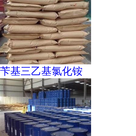
苄基三乙基氯化铵