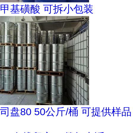
甲基磺酸 可拆小包装
司盘80 50公斤/桶 可提供样品