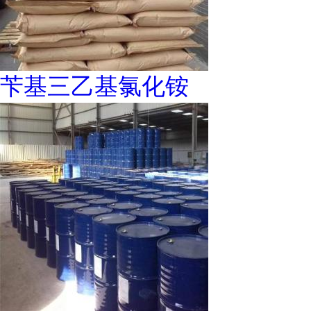
苄基三乙基氯化铵