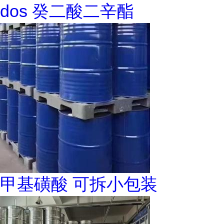
dos 癸二酸二辛酯
甲基磺酸 可拆小包装