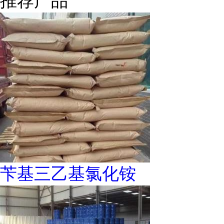
推荐产品
苄基三乙基氯化铵