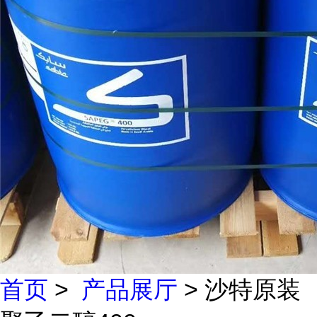
首页
>
产品展厅
> 沙特原装