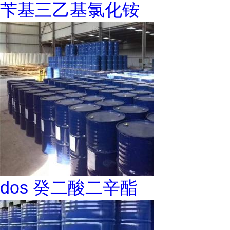
苄基三乙基氯化铵
dos 癸二酸二辛酯