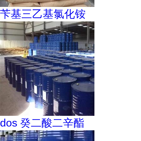
苄基三乙基氯化铵
dos 癸二酸二辛酯