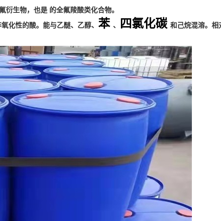
全氟衍生物，也是 的全氟羧酸类化合物。
苯
四氯化碳
非氧化性的酸。能与乙醚、
乙醇、
、
和己烷混溶。相对密