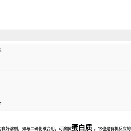
亚
亚
蛋白质
物的良好溶剂，如与二硫化碳合用，可溶解
。它也是有机反应的