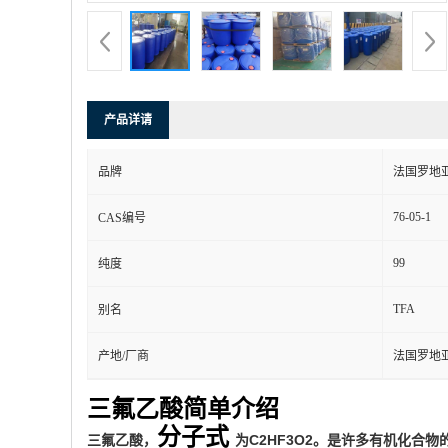
产品详请
品牌
法国罗地
76-05-1
CAS编号
99
纯度
TFA
别名
产地/厂商
法国罗地
三氟乙酸简单介绍
分子式
三氟乙酸，
为C2HF3O2。是许多有机化合