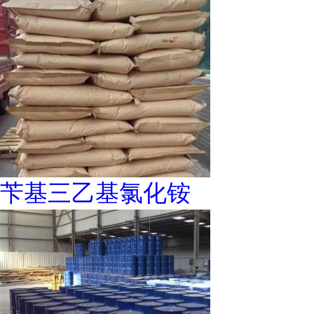
苄基三乙基氯化铵