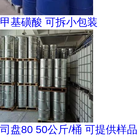
甲基磺酸 可拆小包装
司盘80 50公斤/桶 可提供样品